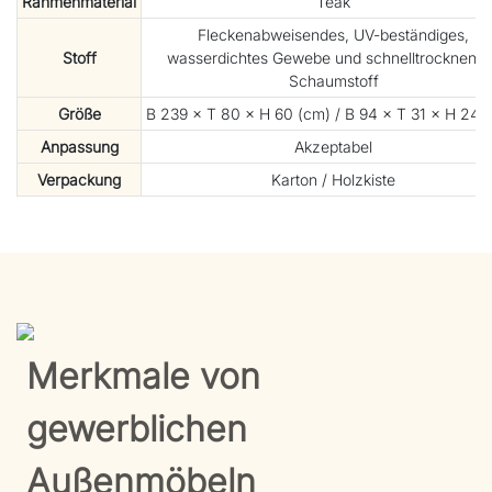
Rahmenmaterial
Teak
Fleckenabweisendes, UV-beständiges,
Stoff
wasserdichtes Gewebe und schnelltrocknende
Schaumstoff
Größe
B 239 × T 80 × H 60 (cm) / B 94 × T 31 × H 24 (Z
Anpassung
Akzeptabel
Verpackung
Karton / Holzkiste
Merkmale von
gewerblichen
Außenmöbeln