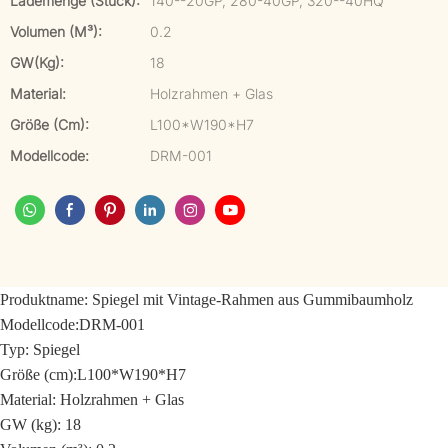
Lademenge (Stück):
140--20GP, 280-40GP, 320--40HQ
Volumen (m³):
0.2
GW(kg):
18
Material:
Holzrahmen + Glas
Größe (cm):
L100*W190*H7
Modellcode:
DRM-001
Produktname:
Spiegel mit Vintage-Rahmen aus Gummibaumholz
Modellcode:
DRM-001
Typ: Spiegel
Größe (cm):
L100*W190*H7
Material:
Holzrahmen + Glas
GW (kg): 18