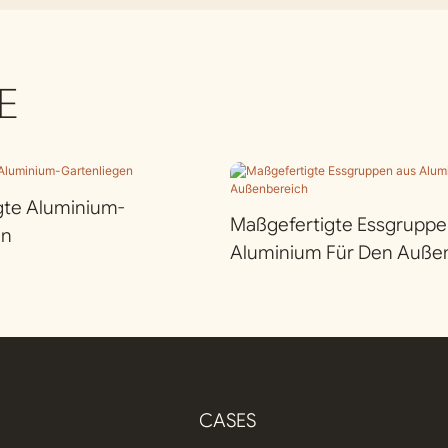
E
gte Aluminium-
Maßgefertigte Essgruppe
en
Aluminium Für Den Auße
CASES