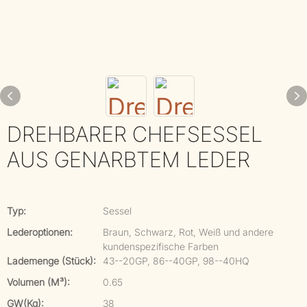
DREHBARER CHEFSESSEL
AUS GENARBTEM LEDER
Typ:
Sessel
Lederoptionen:
Braun, Schwarz, Rot, Weiß und andere
kundenspezifische Farben
Lademenge (Stück):
43--20GP, 86--40GP, 98--40HQ
Volumen (m³):
0.65
GW(kg):
38