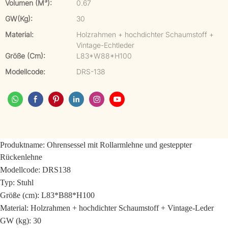
Volumen (m³):
0.67
GW(kg):
30
Material:
Holzrahmen + hochdichter Schaumstoff +
Vintage-Echtleder
Größe (cm):
L83*W88*H100
Modellcode:
DRS-138
Produktname:
Ohrensessel mit Rollarmlehne und gesteppter
Rückenlehne
Modellcode: DRS138
Typ: Stuhl
Größe (cm): L83*B88*H100
Material: Holzrahmen + hochdichter Schaumstoff + Vintage-Leder
GW (kg): 30