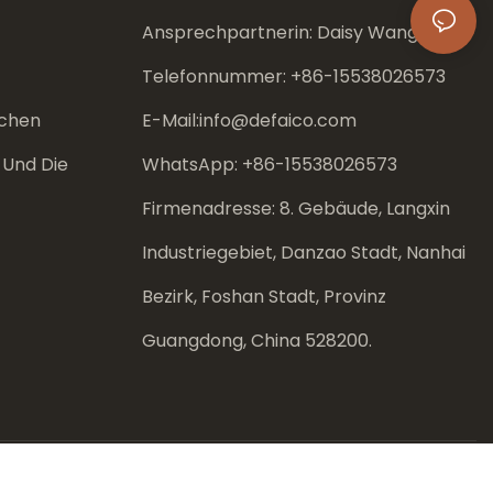
Ansprechpartnerin: Daisy Wang
Telefonnummer: +86-
15538026573
chen
E-Mail:
info@defaico.com
 Und Die
WhatsApp: +86-
15538026573
Firmenadresse: 8. Gebäude, Langxin
Industriegebiet, Danzao Stadt, Nanhai
Bezirk, Foshan Stadt, Provinz
Guangdong, China 528200.
ichtlinie