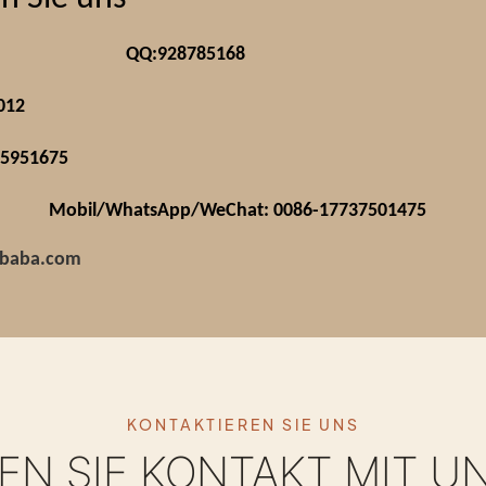
QQ:928785168
012
55951675
Mobil/WhatsApp/WeChat: 0086-17737501475
libaba.com
KONTAKTIEREN SIE UNS
N SIE KONTAKT MIT U