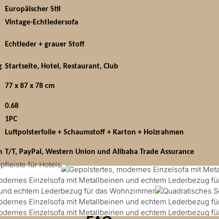
Europäischer Stil
Vintage-Echtledersofa
Echtleder + grauer Stoff
g
Startseite, Hotel, Restaurant, Club
77 x 87 x 78 cm
0.68
1PC
Luftpolsterfolie + Schaumstoff + Karton + Holzrahmen
n
T/T, PayPal, Western Union und Alibaba Trade Assurance