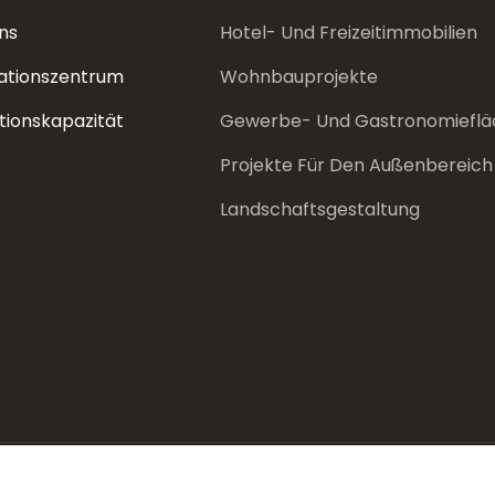
ns
Hotel- Und Freizeitimmobilien
ationszentrum
Wohnbauprojekte
tionskapazität
Gewerbe- Und Gastronomieflä
Projekte Für Den Außenbereich
Landschaftsgestaltung
t © 2026 Defaico Furnishing Co., Ltd. |
Sitemap
|
Datenschutzr