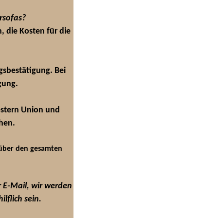
rsofas?
, die Kosten für die
agsbestätigung. Bei
gung.
estern Union und
hen.
 über den gesamten
r E-Mail, wir werden
lflich sein.