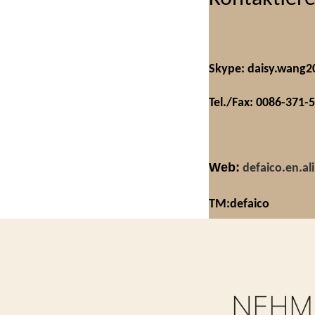
Skype: daisy.wang2
Tel./Fax: 0086-371-
Web:
defaico.en.a
TM:defaico
NEHME