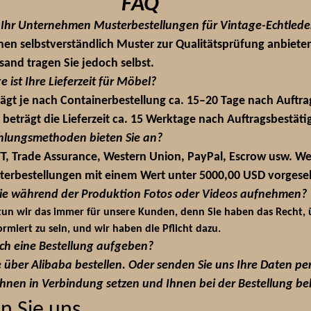
FAQ
t Ihr Unternehmen Musterbestellungen für Vintage-Echtlede
nen selbstverständlich Muster zur Qualitätsprüfung anbieten
and tragen Sie jedoch selbst.
e ist Ihre Lieferzeit für Möbel?
trägt je nach Containerbestellung ca. 15–20 Tage nach Auftr
beträgt die Lieferzeit ca. 15 Werktage nach Auftragsbestäti
ahlungsmethoden bieten Sie an?
TT, Trade Assurance, Western Union, PayPal, Escrow usw. W
sterbestellungen mit einem Wert unter 5000,00 USD vorgese
 Sie während der Produktion Fotos oder Videos aufnehmen?
 tun wir das immer für unsere Kunden, denn Sie haben das Recht,
rmiert zu sein, und wir haben die Pflicht dazu.
ich eine Bestellung aufgeben?
e über Alibaba bestellen. Oder senden Sie uns Ihre Daten pe
nen in Verbindung setzen und Ihnen bei der Bestellung behi
n Sie uns