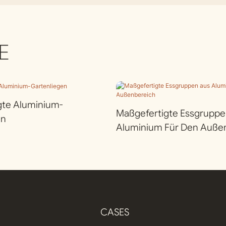
E
gte Aluminium-
Maßgefertigte Essgruppe
en
Aluminium Für Den Auße
CASES