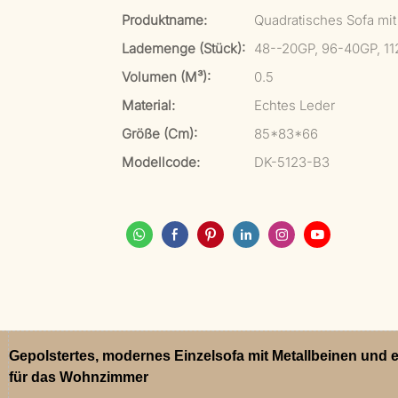
Produktname:
Quadratisches Sofa mit
Lademenge (Stück):
48--20GP, 96-40GP, 1
Volumen (m³):
0.5
Material:
Echtes Leder
Größe (cm):
85*83*66
Modellcode:
DK-5123-B3
Gepolstertes, modernes Einzelsofa mit Metallbeinen und
für das Wohnzimmer