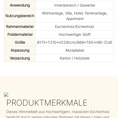
Anwendung
Innenbereich / Gewerbe
Wohnanlage, Villa, Hotel, Ferienanlage,
Nutzungsbereich
Apartment
Rahmenmaterial
Eschenholz/Eichenholz
Polstermaterial
Hochwertiger Stoff
Größe
B175×T215×H229(cm)/B69×T85×H90 (Zoll)
Anpassung
Akzeptabel
Verpackung
Karton / Holzkiste
PRODUKTMERKMALE
Dieses Himmelbett aus hochwertigem, massivem Eschenholz
besticht durch seinen robusten Rahmen mit klaren Linien und