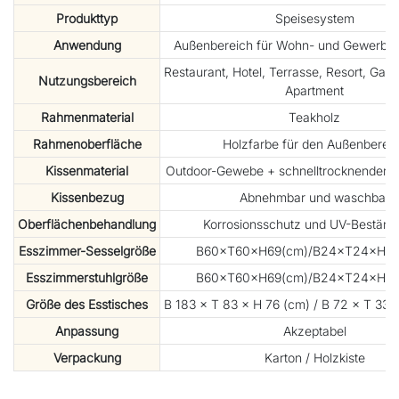
Produkttyp
Speisesystem
Anwendung
Außenbereich für Wohn- und Gewerbei
Restaurant, Hotel, Terrasse, Resort, Gart
Nutzungsbereich
Apartment
Rahmenmaterial
Teakholz
Rahmenoberfläche
Holzfarbe für den Außenberei
Kissenmaterial
Outdoor-Gewebe + schnelltrocknender 
Kissenbezug
Abnehmbar und waschbar
Oberflächenbehandlung
Korrosionsschutz und UV-Beständi
Esszimmer-Sesselgröße
B60×T60×H69(cm)/B24×T24×H27 (
Esszimmerstuhlgröße
B60×T60×H69(cm)/B24×T24×H27 (
Größe des Esstisches
B 183 × T 83 × H 76 (cm) / B 72 × T 33 ×
Anpassung
Akzeptabel
Verpackung
Karton / Holzkiste