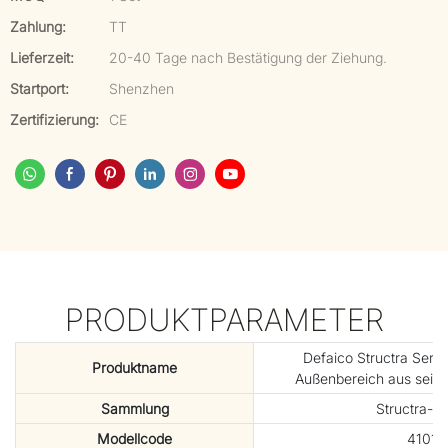
Zahlung:
TT
Lieferzeit:
20-40 Tage nach Bestätigung der Ziehung.
Startport:
Shenzhen
Zertifizierung:
CE
PRODUKTPARAMETER
Defaico Structra Serie
Produktname
Außenbereich aus seil
Sammlung
Structra-Ko
Modellcode
41013