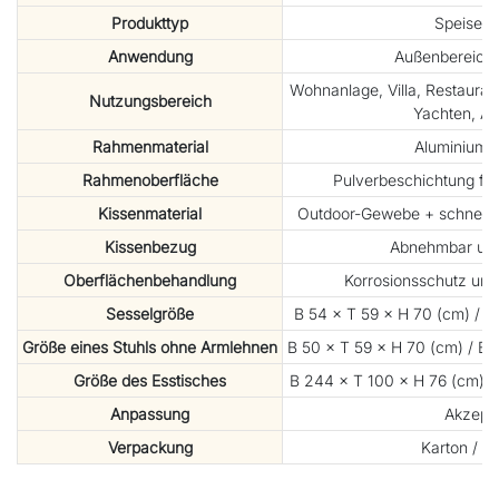
Produkttyp
Speises
Anwendung
Außenbereich
Wohnanlage, Villa, Restaurant
Nutzungsbereich
Yachten, Ap
Rahmenmaterial
Aluminiumle
Rahmenoberfläche
Pulverbeschichtung fü
Kissenmaterial
Outdoor-Gewebe + schnellt
Kissenbezug
Abnehmbar un
Oberflächenbehandlung
Korrosionsschutz und
Sesselgröße
B 54 × T 59 × H 70 (cm) / B 
Größe eines Stuhls ohne Armlehnen
B 50 × T 59 × H 70 (cm) / B 1
Größe des Esstisches
B 244 × T 100 × H 76 (cm) / 
Anpassung
Akzept
Verpackung
Karton / Ho