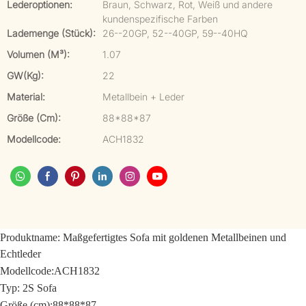
Lederoptionen:
Braun, Schwarz, Rot, Weiß und andere
kundenspezifische Farben
Lademenge (Stück):
26--20GP, 52--40GP, 59--40HQ
Volumen (m³):
1.07
GW(kg):
22
Material:
Metallbein + Leder
Größe (cm):
88*88*87
Modellcode:
ACH1832
Produktname:
Maßgefertigtes Sofa mit goldenen Metallbeinen und
Echtleder
Modellcode:
ACH1832
Typ: 2S Sofa
Größe (cm):
88*88*87