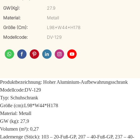
GW(kg):
27.9
Material:
Metall
Größe (cm):
L98*W44*H178
Modellcode:
DV-129
Produktbezeichnung:
Hoher Aluminium-Aufbewahrungsschrank
Modellcode:
DV-129
Typ: Schuhschrank
Größe (cm):
L98*W44*H178
Material: Metall
GW (kg): 27,9
Volumen (m³): 0,27
Lademenge (Stück): 103 – 20-Fuß-GP, 207 – 40-Fuß-GP, 237 – 40-