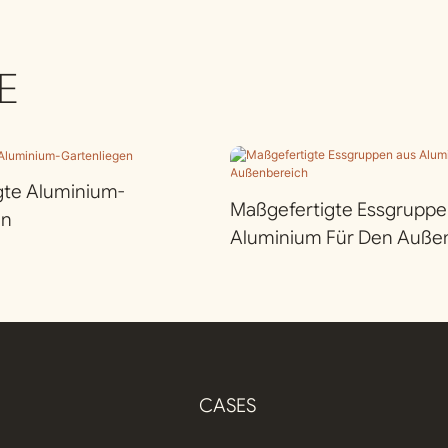
E
gte Aluminium-
Maßgefertigte Essgruppe
en
Aluminium Für Den Auße
CASES