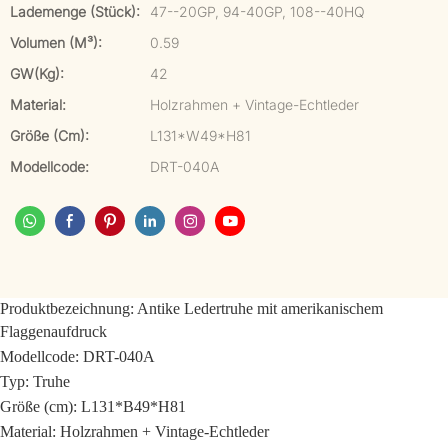
Lademenge (Stück):
47--20GP, 94-40GP, 108--40HQ
Volumen (m³):
0.59
GW(kg):
42
Material:
Holzrahmen + Vintage-Echtleder
Größe (cm):
L131*W49*H81
Modellcode:
DRT-040A
Produktbezeichnung: Antike Ledertruhe mit amerikanischem
Flaggenaufdruck
Modellcode: DRT-040A
Typ: Truhe
Größe (cm): L131*B49*H81
Material: Holzrahmen + Vintage-Echtleder