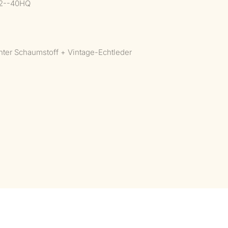
42--40HQ
ter Schaumstoff + Vintage-Echtleder