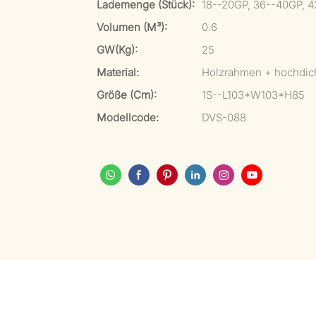
Lademenge (Stück):
18--20GP, 36--40GP, 
Volumen (m³):
0.6
GW(kg):
25
Material:
Holzrahmen + hochdich
Größe (cm):
1S--L103*W103*H85
Modellcode:
DVS-088