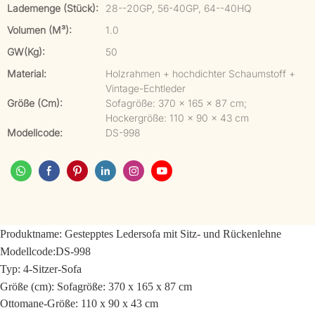
Lademenge (Stück):
28--20GP, 56-40GP, 64--40HQ
Volumen (m³):
1.0
GW(kg):
50
Material:
Holzrahmen + hochdichter Schaumstoff +
Vintage-Echtleder
Größe (cm):
Sofagröße: 370 x 165 x 87 cm;
Hockergröße: 110 x 90 x 43 cm
Modellcode:
DS-998
Produktname:
Gestepptes Ledersofa mit Sitz- und Rückenlehne
Modellcode:
DS-998
Typ: 4-Sitzer-Sofa
Größe (cm):
Sofagröße: 370 x 165 x 87 cm
Ottomane-Größe: 110 x 90 x 43 cm