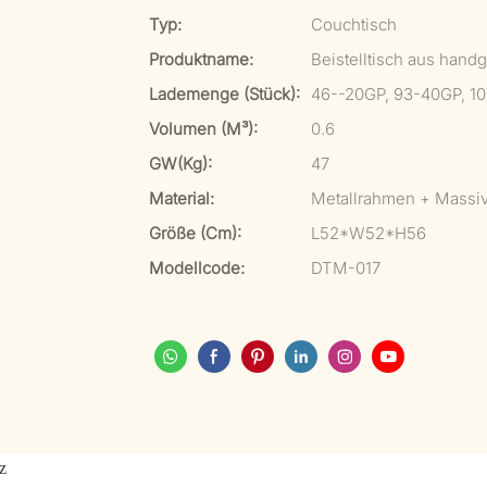
Typ:
Couchtisch
Produktname:
Beistelltisch aus hand
Lademenge (Stück):
46--20GP, 93-40GP, 1
Volumen (m³):
0.6
GW(kg):
47
Material:
Metallrahmen + Massi
Größe (cm):
L52*W52*H56
Modellcode:
DTM-017
z