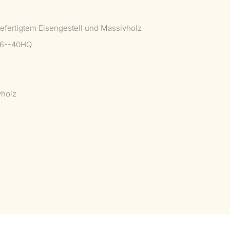
gefertigtem Eisengestell und Massivholz
06--40HQ
vholz