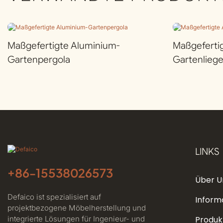
Maßgefertigte Aluminium-
Maßgeferti
Gartenpergola
Gartenlieg
LINKS
+86-
15538026573
Über U
Defaico ist spezialisiert auf
Inform
projektbezogene Möbelherstellung und
integrierte Lösungen für Ingenieur- und
Produk