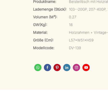
Produktname:
Beistelltisch mit Hol
Lademenge (Stück):
103--20GP, 207-40GP,
Volumen (m³):
0.27
GW(kg):
18
Material:
Holzrahmen + Vintage
Größe (cm):
L57*W51*H59
Modellcode:
DV-139