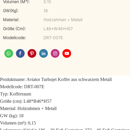
Volumen (m³):
0.15
GW(kg):
18
Material:
Holzrahmen + Metall
Größe (cm):
L48*W46*H57
Modellcode:
DRT-007E
Produktname: Aviator Turbojet Koffer aus schwarzem Metall
Modellcode: DRT-007E
Typ: Kofferraum
Größe (cm): L48*B46*H57
Material: Holzrahmen + Metall
GW (kg): 18
Volumen (m³): 0,15