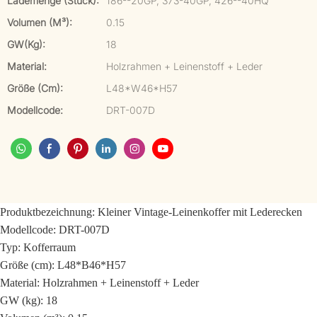
Lademenge (Stück):
186--20GP, 373-40GP, 426--40HQ
Volumen (m³):
0.15
GW(kg):
18
Material:
Holzrahmen + Leinenstoff + Leder
Größe (cm):
L48*W46*H57
Modellcode:
DRT-007D
Produktbezeichnung: Kleiner Vintage-Leinenkoffer mit Lederecken
Modellcode: DRT-007D
Typ: Kofferraum
Größe (cm): L48*B46*H57
Material: Holzrahmen + Leinenstoff + Leder
GW (kg): 18