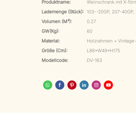
Produktname:
Weinschrank mit X-för
Lademenge (Stück):
103--20GP, 207-40GP,
Volumen (m³):
0.27
GW(kg):
60
Material:
Holzrahmen + Vintage
Größe (cm):
L86*W49*H175
Modellcode:
DV-163