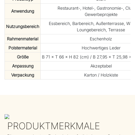
Restaurant-, Hotel-, Gastronomie-, Club
Anwendung
Gewerbeprojekte
Essbereich, Barbereich, Außenterrasse, War
Nutzungsbereich
Loungebereich, Terrasse
Rahmenmaterial
Eschenholz
Polstermaterial
Hochwertiges Leder
Größe
B 71 × T 66 × H 82 (cm) / B 27,95 × T 25,98 × H
Anpassung
Akzeptabel
Verpackung
Karton / Holzkiste
PRODUKTMERKMALE