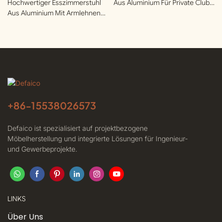
Hochwertiger Esszimmerstuhl
Aus Aluminium Für Private Clubs
Aus Aluminium Mit Armlehnen
| Defaico
Für Dachterrassen | Defaico
+86-
15538026573
Defaico ist spezialisiert auf projektbezogene
Möbelherstellung und integrierte Lösungen für Ingenieur-
und Gewerbeprojekte.
LINKS
Über Uns