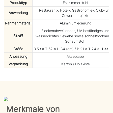
Produkttyp
Esszimmerstuhl
Restaurant-, Hotel-, Gastronomie-, Club- und
Anwendung
Gewerbeprojekte
Rahmenmaterial
Aluminiumlegierung
Fleckenabweisendes, UV-beständiges und
Stoff
wasserdichtes Gewebe sowie schnelltrocknend
Schaumstoff
Größe
B 53 × T 62 × H 84 (cm) / B 21 × T 24 × H 33 (Zo
Anpassung
Akzeptabel
Verpackung
Karton / Holzkiste
Merkmale von