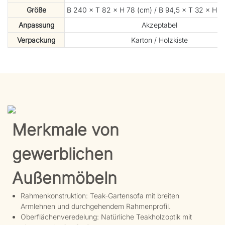
Größe
B 240 × T 82 × H 78 (cm) / B 94,5 × T 32 × H 30
Anpassung
Akzeptabel
Verpackung
Karton / Holzkiste
Merkmale von
gewerblichen
Außenmöbeln
Rahmenkonstruktion: Teak-Gartensofa mit breiten
Armlehnen und durchgehendem Rahmenprofil.
Oberflächenveredelung: Natürliche Teakholzoptik mit