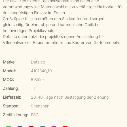
Die FSC-zertifizierte Teakholzkonstruktion bietet eine
verantwortungsvolle Materialwahl mit zuverlässiger Haltbarkeit für
den langfristigen Einsatz im Freien.
Großzügige Kissen erhöhen den Sitzkomfort und sorgen
gleichzeitig für eine ruhige und harmonische Optik bei
hochwertigen Projektlayouts.
Defaico unterstützt die projektbezogene Ausstattung für
Villenentwickler, Bauunternehmer und Käufer von Gartenmöbeln.
Marke:
Defaico
Modell:
4101340_10
MOQ:
5 Stück
Zahlung:
TT
Lieferzeit:
20-40 Tage nach Bestätigung der Ziehung
Startport:
Shenzhen
Zertifizierung:
FSC