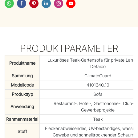
PRODUKTPARAMETER
Luxuriöses Teak-Gartensofa für private Landg
Produktname
Defaico
Sammlung
ClimateGuard
Modellcode
4101340_10
Produkttyp
Sofa
Restaurant-, Hotel-, Gastronomie-, Club- 
Anwendung
Gewerbeprojekte
Rahmenmaterial
Teak
Fleckenabweisendes, UV-beständiges, wasserd
Stoff
Gewebe und schnelltrocknender Schaumst