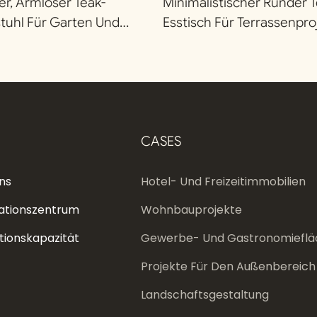
r, Armloser Teak-
Minimalistischer Runder T
tuhl Für Garten Und
Esstisch Für Terrassenproj
efaico
Defaico
CASES
ns
Hotel- Und Freizeitimmobilien
ationszentrum
Wohnbauprojekte
tionskapazität
Gewerbe- Und Gastronomieflä
Projekte Für Den Außenbereich
Landschaftsgestaltung