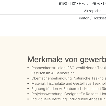
B193×T101×H76(cm)/B76×T4
Akzeptabel
Karton / Holzkis
Merkmale von gewerb
Rahmenkonstruktion: FSC-zertifiziertes Teak
Esstisch im Außenbereich.
Oberflächenbehandlung: Natürliche Teakholzop
Material: Tischplatte und Gestell aus Teakho
Eignung für den Außenbereich: Konzipiert für
Projektanwendung: Geeignet für Resorts, Hote
Individuelle Beratung: Individuelle Anpassung