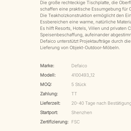
Die große rechteckige Tischplatte, die Oberf
schaffen eine praktische Essumgebung für 
Die Teakholzkonstruktion ermöglicht den Ein
Essbereichen eine warme, natürliche Materia
Es hilft Resorts, Hotels, Villen und private
Speisenbeschaffung, aufeinander abgestimmt
Defaico unterstützt Projektaufträge durch d
Lieferung von Objekt-Outdoor-Möbeln.
Marke:
Defaico
Modell:
4100493_12
MOQ:
5 Stück
Zahlung:
TT
Lieferzeit:
20-40 Tage nach Bestätigun
Startport:
Shenzhen
Zertifizierung:
FSC