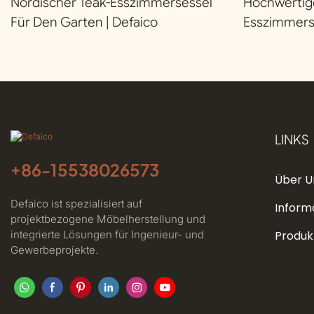
Nordischer Teak-Esszimmersessel
Hochwertige
Für Den Garten | Defaico
Esszimmers
Terrasse | D
LINKS
+86-
15538026573
Über U
Defaico ist spezialisiert auf
Inform
projektbezogene Möbelherstellung und
integrierte Lösungen für Ingenieur- und
Produk
Gewerbeprojekte.