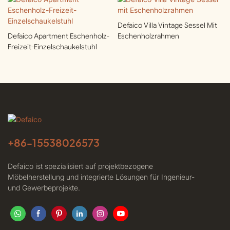
Defaico Villa Vintage Sessel Mit
Defaico Apartment Eschenholz-
Eschenholzrahmen
Freizeit-Einzelschaukelstuhl
+86-
15538026573
Defaico ist spezialisiert auf projektbezogene
Möbelherstellung und integrierte Lösungen für Ingenieur-
und Gewerbeprojekte.