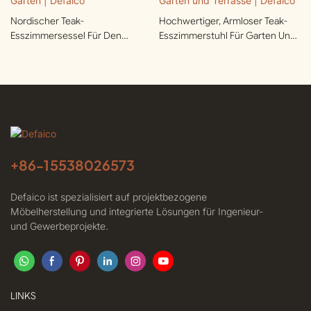
Nordischer Teak-
Hochwertiger, Armloser Teak-
Esszimmersessel Für Den
Esszimmerstuhl Für Garten Und
Garten | Defaico
Terrasse | Defaico
+86-
15538026573
Defaico ist spezialisiert auf projektbezogene
Möbelherstellung und integrierte Lösungen für Ingenieur-
und Gewerbeprojekte.
LINKS