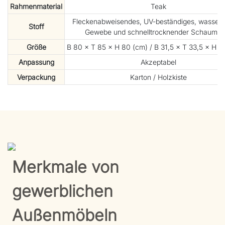
Rahmenmaterial
Teak
Fleckenabweisendes, UV-beständiges, wasserd
Stoff
Gewebe und schnelltrocknender Schaumsto
Größe
B 80 × T 85 × H 80 (cm) / B 31,5 × T 33,5 × H 31,
Anpassung
Akzeptabel
Verpackung
Karton / Holzkiste
Merkmale von
gewerblichen
Außenmöbeln