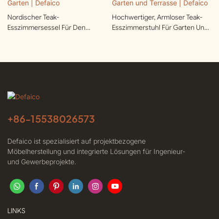
Nordischer Teak-
Hochwertiger, Armloser Teak-
Esszimmersessel Für Den
Esszimmerstuhl Für Garten Und
Garten | Defaico
Terrasse | Defaico
+86-
15538026573
Defaico ist spezialisiert auf projektbezogene
Möbelherstellung und integrierte Lösungen für Ingenieur-
und Gewerbeprojekte.
LINKS