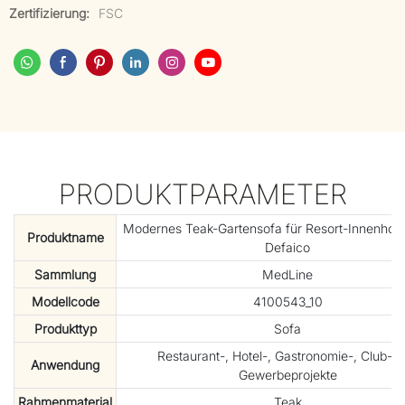
Zertifizierung:
FSC
PRODUKTPARAMETER
Modernes Teak-Gartensofa für Resort-Innenhofpr
Produktname
Defaico
Sammlung
MedLine
Modellcode
4100543_10
Produkttyp
Sofa
Restaurant-, Hotel-, Gastronomie-, Club- 
Anwendung
Gewerbeprojekte
Rahmenmaterial
Teak