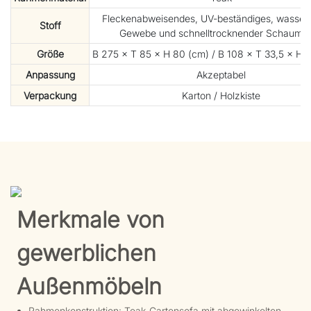
Fleckenabweisendes, UV-beständiges, wasserd
Stoff
Gewebe und schnelltrocknender Schaumst
Größe
B 275 × T 85 × H 80 (cm) / B 108 × T 33,5 × H 31
Anpassung
Akzeptabel
Verpackung
Karton / Holzkiste
Merkmale von
gewerblichen
Außenmöbeln
Rahmenkonstruktion: Teak-Gartensofa mit abgewinkelten