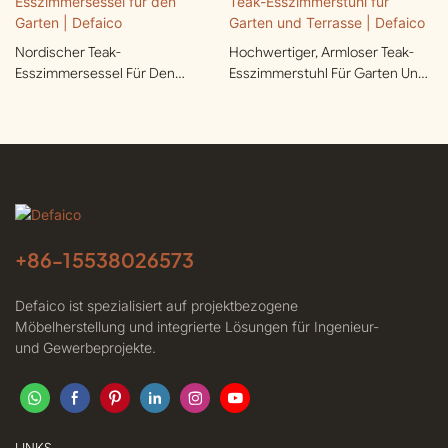
Nordischer Teak-
Hochwertiger, Armloser Teak-
Esszimmersessel Für Den
Esszimmerstuhl Für Garten Und
Garten | Defaico
Terrasse | Defaico
+86-
15538026573
Defaico ist spezialisiert auf projektbezogene
Möbelherstellung und integrierte Lösungen für Ingenieur-
und Gewerbeprojekte.
LINKS