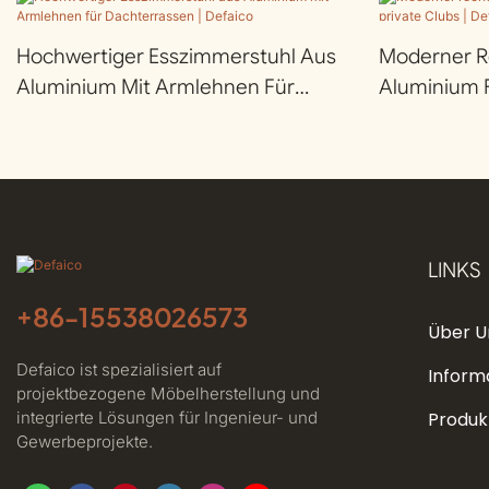
Hochwertiger Esszimmerstuhl Aus
Moderner Re
Aluminium Mit Armlehnen Für
Aluminium F
Dachterrassen | Defaico
LINKS
+86-
15538026573
Über U
Defaico ist spezialisiert auf
Inform
projektbezogene Möbelherstellung und
integrierte Lösungen für Ingenieur- und
Produk
Gewerbeprojekte.