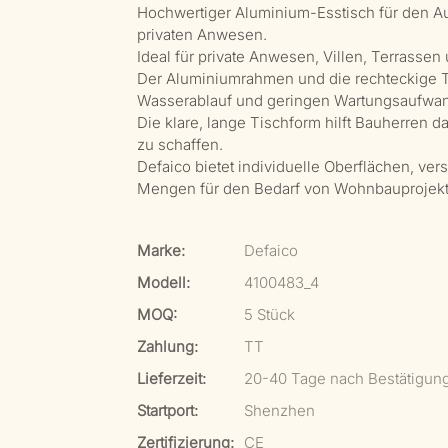
Hochwertiger Aluminium-Esstisch für den Auß
privaten Anwesen.
Ideal für private Anwesen, Villen, Terrasse
Der Aluminiumrahmen und die rechteckige Tis
Wasserablauf und geringen Wartungsaufwa
Die klare, lange Tischform hilft Bauherren 
zu schaffen.
Defaico bietet individuelle Oberflächen, v
Mengen für den Bedarf von Wohnbauprojekt
Marke:
Defaico
Modell:
4100483_4
MOQ:
5 Stück
Zahlung:
TT
Lieferzeit:
20-40 Tage nach Bestätigun
Startport:
Shenzhen
Zertifizierung:
CE