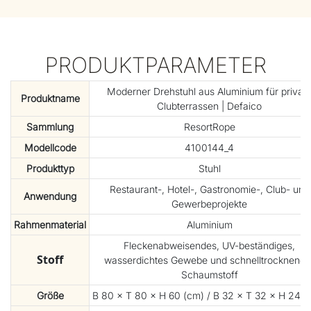
PRODUKTPARAMETER
Moderner Drehstuhl aus Aluminium für privat
Produktname
Clubterrassen | Defaico
Sammlung
ResortRope
Modellcode
4100144_4
Produkttyp
Stuhl
Restaurant-, Hotel-, Gastronomie-, Club- und
Anwendung
Gewerbeprojekte
Rahmenmaterial
Aluminium
Fleckenabweisendes, UV-beständiges,
Stoff
wasserdichtes Gewebe und schnelltrocknende
Schaumstoff
Größe
B 80 × T 80 × H 60 (cm) / B 32 × T 32 × H 24 (Z