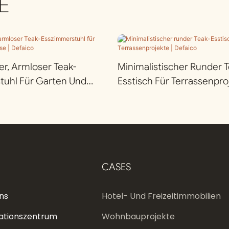
E
r, Armloser Teak-
Minimalistischer Runder T
tuhl Für Garten Und
Esstisch Für Terrassenproj
efaico
Defaico
CASES
ns
Hotel- Und Freizeitimmobilien
ationszentrum
Wohnbauprojekte