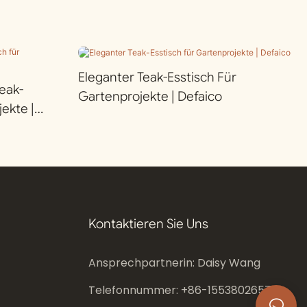
Eleganter Teak-Esstisch Für
eak-
Gartenprojekte | Defaico
ekte |
Kontaktieren Sie Uns
Ansprechpartnerin: Daisy Wang
Telefonnummer: +86-
15538026573