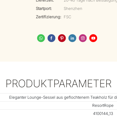
Lieferzeit:
20-40 Tage nach Bestätigung
Startport:
Shenzhen
Zertifizierung:
FSC
PRODUKTPARAMETER
Eleganter Lounge-Sessel aus geflochtenem Teakholz für di
ResortRope
4100144_13