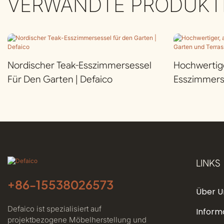
VERWANDTE PRODUKT
Nordischer Teak-Esszimmersessel
Hochwertige
Für Den Garten | Defaico
Esszimmers
Terrasse | D
LINKS
+86-
15538026573
Über U
Defaico ist spezialisiert auf
Inform
projektbezogene Möbelherstellung und