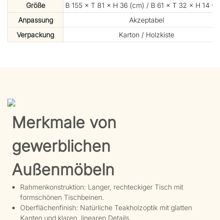
Größe
B 155 × T 81 × H 36 (cm) / B 61 × T 32 × H 14 (Zo
Anpassung
Akzeptabel
Verpackung
Karton / Holzkiste
Merkmale von
gewerblichen
Außenmöbeln
Rahmenkonstruktion: Langer, rechteckiger Tisch mit
formschönen Tischbeinen.
Oberflächenfinish: Natürliche Teakholzoptik mit glatten
Kanten und klaren, linearen Details.