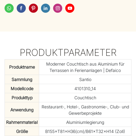
PRODUKTPARAMETER
Moderner Couchtisch aus Aluminium für
Produktname
Terrassen in Ferienanlagen | Defaico
Sammlung
Santio
Modellcode
4101310_14
Produkttyp
Couchtisch
Restaurant-, Hotel-, Gastronomie-, Club- und
Anwendung
Gewerbeprojekte
Rahmenmaterial
Aluminiumlegierung
Größe
B155×T81×H36(cm)/B61×T32×H14 (Zoll)