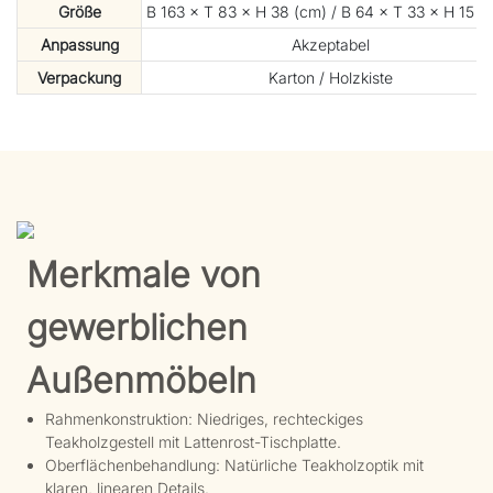
Größe
B 163 × T 83 × H 38 (cm) / B 64 × T 33 × H 15 (Z
Anpassung
Akzeptabel
Verpackung
Karton / Holzkiste
Merkmale von
gewerblichen
Außenmöbeln
Rahmenkonstruktion: Niedriges, rechteckiges
Teakholzgestell mit Lattenrost-Tischplatte.
Oberflächenbehandlung: Natürliche Teakholzoptik mit
klaren, linearen Details.