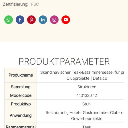
Zertifizierung:
FSC
PRODUKTPARAMETER
Skandinavischer Teak-Esszimmersessel für priv
Produktname
Clubprojekte | Defaico
Sammlung
Strukturen
Modellcode
4101330_12
Produkttyp
Stuhl
Restaurant-, Hotel-, Gastronomie-, Club- und
Anwendung
Gewerbeprojekte
Rahmenmaterial
Teak