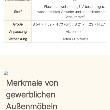
Fleckenabweisendes, UV-beständiges,
Stoff
wasserdichtes Gewebe und schnelltrocknende
Schaumstoff
Größe
B 54 × T 59 × H 70 (cm) / B 21 × T 23 × H 27,5 (
Anpassung
Akzeptabel
Verpackung
Karton / Holzkiste
Merkmale von
gewerblichen
Außenmöbeln