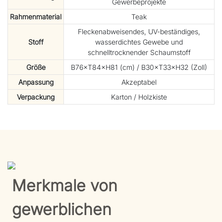
Gewerbeprojekte
Rahmenmaterial
Teak
Fleckenabweisendes, UV-beständiges,
Stoff
wasserdichtes Gewebe und
schnelltrocknender Schaumstoff
Größe
B76×T84×H81 (cm) / B30×T33×H32 (Zoll)
Anpassung
Akzeptabel
Verpackung
Karton / Holzkiste
Merkmale von
gewerblichen