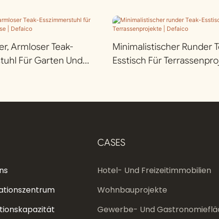
r, Armloser Teak-
Minimalistischer Runder T
tuhl Für Garten Und
Esstisch Für Terrassenproj
efaico
Defaico
CASES
ns
Hotel- Und Freizeitimmobilien
ationszentrum
Wohnbauprojekte
tionskapazität
Gewerbe- Und Gastronomieflä