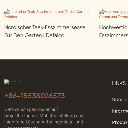
Nordischer Teak-Esszimmersessel
Hochwertige
Für Den Garten | Defaico
Esszimmers
Terrasse | D
LINKS
+86-
15538026573
Über U
Defaico ist spezialisiert auf
Inform
projektbezogene Möbelherstellung und
integrierte Lösungen für Ingenieur- und
Produk