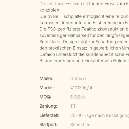
Dieser Teak-Esstisch ist für den Einsatz im
konzipiert.
Die ovale Tischplatte ermöglicht eine reib
Terrassen, Innenhöfe und Essbereiche im Fr
Die FSC-zertifizierte Teakholzkonstruktion b
zuverlässiger Haltbarkeit für den langfristige
Sein klares Design trägt zur Schaffung einer
den praktischen Einsatz in gewerblichen 
Defaico unterstützt die kundenspezifische Pr
Bauunternehmen und Einkäufer von Hotelm
Marke:
Defaico
Modell:
4101330_14
MOQ:
5 Stück
Zahlung:
TT
Lieferzeit:
20-40 Tage nach Bestätigun
Startport:
Shenzhen