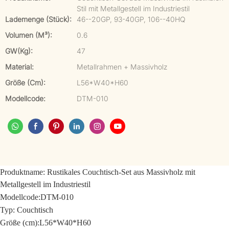
Stil mit Metallgestell im Industriestil
Lademenge (Stück):
46--20GP, 93-40GP, 106--40HQ
Volumen (m³):
0.6
GW(kg):
47
Material:
Metallrahmen + Massivholz
Größe (cm):
L56*W40*H60
Modellcode:
DTM-010
Produktname:
Rustikales Couchtisch-Set aus Massivholz mit
Metallgestell im Industriestil
Modellcode:
DTM-010
Typ: Couchtisch
Größe (cm):
L56*W40*H60