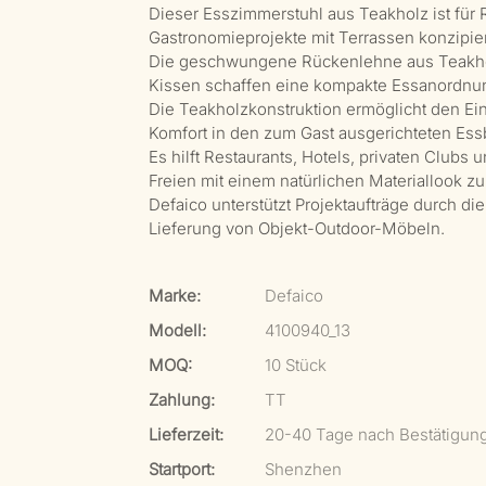
Dieser Esszimmerstuhl aus Teakholz ist für 
Gastronomieprojekte mit Terrassen konzipier
Die geschwungene Rückenlehne aus Teakholz,
Kissen schaffen eine kompakte Essanordnung
Die Teakholzkonstruktion ermöglicht den Ei
Komfort in den zum Gast ausgerichteten Ess
Es hilft Restaurants, Hotels, privaten Clubs
Freien mit einem natürlichen Materiallook zu
Defaico unterstützt Projektaufträge durch d
Lieferung von Objekt-Outdoor-Möbeln.
Marke:
Defaico
Modell:
4100940_13
MOQ:
10 Stück
Zahlung:
TT
Lieferzeit:
20-40 Tage nach Bestätigun
Startport:
Shenzhen