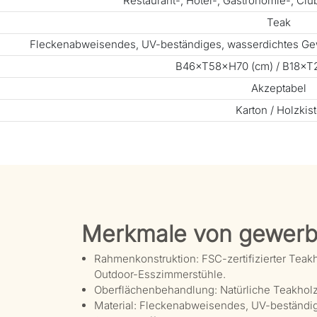
Restaurant-, Hotel-, Gastronomie-, Cl
Teak
Fleckenabweisendes, UV-beständiges, wasserdichtes Ge
B46×T58×H70 (cm) / B18×T2
Akzeptabel
Karton / Holzkis
Merkmale von gewerb
Rahmenkonstruktion: FSC-zertifizierter Te
Outdoor-Esszimmerstühle.
Oberflächenbehandlung: Natürliche Teakholzo
Material: Fleckenabweisendes, UV-beständi