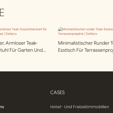
E
r, Armloser Teak-
Minimalistischer Runder T
tuhl Für Garten Und
Esstisch Für Terrassenproj
efaico
Defaico
CASES
ns
Hotel- Und Freizeitimmobilien