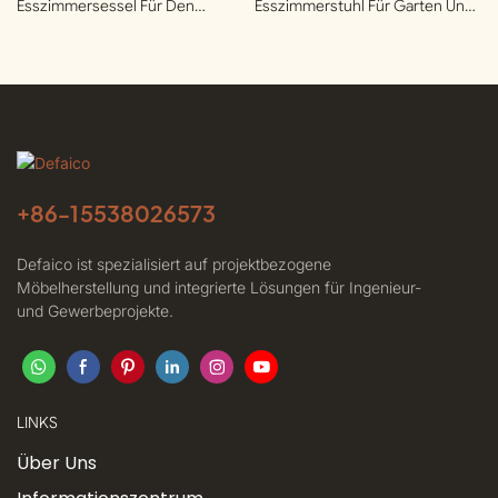
Esszimmersessel Für Den
Esszimmerstuhl Für Garten Und
Garten | Defaico
Terrasse | Defaico
+86-
15538026573
Defaico ist spezialisiert auf projektbezogene
Möbelherstellung und integrierte Lösungen für Ingenieur-
und Gewerbeprojekte.
LINKS
Über Uns