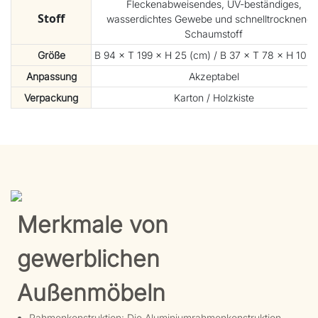
Fleckenabweisendes, UV-beständiges,
Stoff
wasserdichtes Gewebe und schnelltrocknende
Schaumstoff
Größe
B 94 × T 199 × H 25 (cm) / B 37 × T 78 × H 10 (Z
Anpassung
Akzeptabel
Verpackung
Karton / Holzkiste
Merkmale von
gewerblichen
Außenmöbeln
Rahmenkonstruktion: Die Aluminiumrahmenkonstruktion