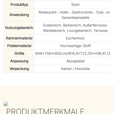
Produkttyp
Stuhl
Restaurant-, Hotel-, Gastronomie-, Club- und
Anwendung
Gewerbeprojekte
Essbereich, Barbereich, Außenterrasse,
Nutzungsbereich
Wartebereich, Loungebereich, Terrasse
Rahmenmaterial
Eschenholz
Polstermaterial
Hochwertiger Stoff
Größe
B48×T56×H93(cm)/B18,9×T22,05×H36,61 (Zoll
Anpassung
Akzeptabel
Verpackung
Karton / Holzkiste
PRODUKTMERKMALE